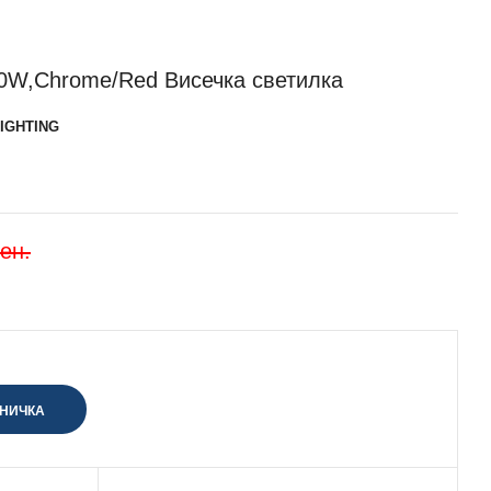
0W,Chrome/Red Висечка светилка
IGHTING
ен.