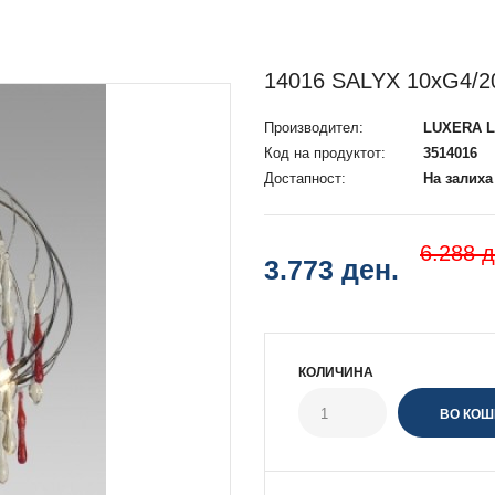
14016 SALYX 10xG4/2
Производител:
LUXERA L
Код на продуктот:
3514016
Достапност:
На залиха
6.288 д
3.773 ден.
КОЛИЧИНА