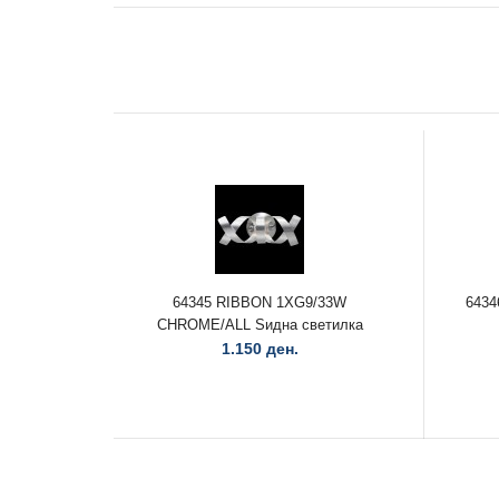
64345 RIBBON 1XG9/33W
643
CHROME/ALL Ѕидна светилка
1.150 ден.