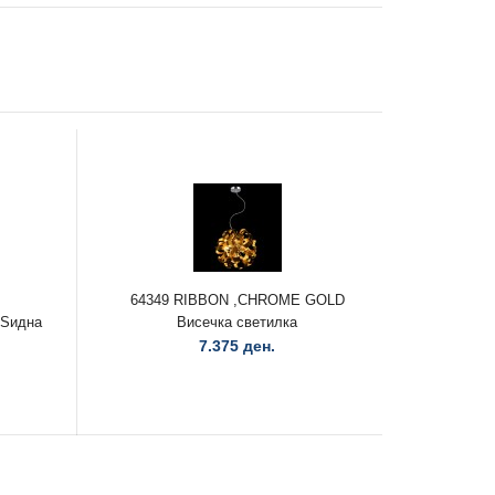
64349 RIBBON ,CHROME GOLD
Ѕидна
Висечка светилка
5XG9
7.375 ден.