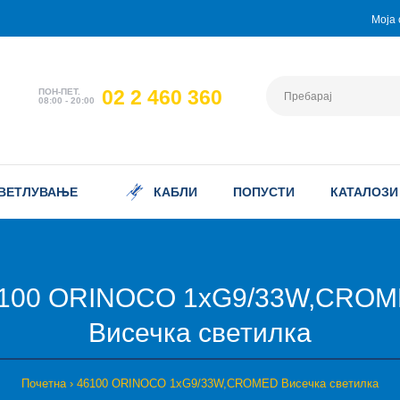
Моја 
02 2 460 360
ПОН-ПЕТ.
08:00 - 20:00
ВЕТЛУВАЊЕ
КАБЛИ
ПОПУСТИ
КАТАЛОЗИ
100 ORINOCO 1xG9/33W,CRO
Висечка светилка
Почетна
46100 ORINOCO 1xG9/33W,CROMED Висечка светилка