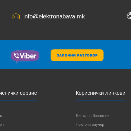
info@elektronabava.mk
иснички сервис
Кориснички линкови
с
Листа на брендови
акт
Поклони ваучер