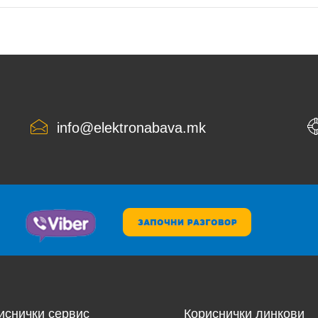
info@elektronabava.mk
иснички сервис
Кориснички линкови