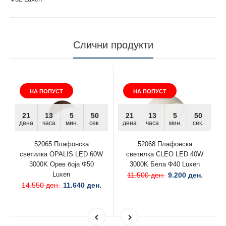
Слични продукти
НА ПОПУСТ
НА ПОПУСТ
21
13
5
50
21
13
5
50
дена
часа
мин.
сек.
дена
часа
мин.
сек.
52065 Плафонска
52068 Плафонска
светилка OPALIS LED 60W
светилка CLEO LED 40W
3000K Орев боја Ф50
3000K Бела Ф40 Luxen
Luxen
11.500 ден.
9.200 ден.
14.550 ден.
11.640 ден.