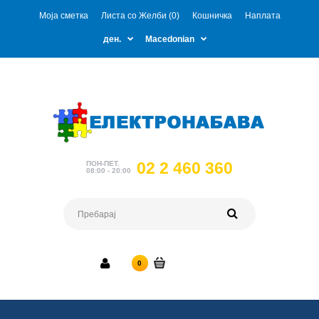
Моја сметка
Листа со Желби (0)
Кошничка
Наплата
ден.
Macedonian
02 2 460 360
ПОН-ПЕТ.
08:00 - 20:00
0 ден.
0