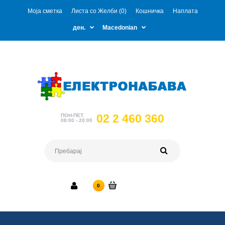
Моја сметка
Листа со Желби (0)
Кошничка
Наплата
ден.
Macedonian
02 2 460 360
ПОН-ПЕТ.
08:00 - 20:00
0 ден.
0