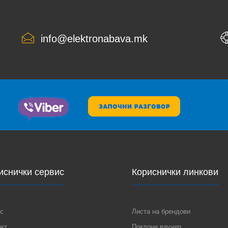
info@elektronabava.mk
иснички сервис
Кориснички линкови
с
Листа на брендови
акт
Поклони ваучер