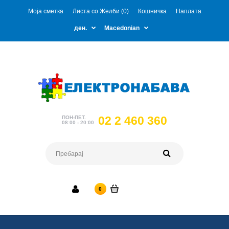
Моја сметка
Листа со Желби (0)
Кошничка
Наплата
ден.
Macedonian
02 2 460 360
ПОН-ПЕТ.
08:00 - 20:00
0 ден.
0