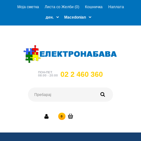
Моја сметка
Листа со Желби (0)
Кошничка
Наплата
ден.
Macedonian
02 2 460 360
ПОН-ПЕТ.
08:00 - 20:00
0 ден.
0