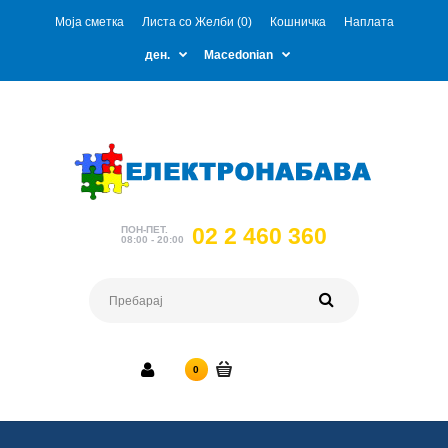
Моја сметка
Листа со Желби (0)
Кошничка
Наплата
ден.
Macedonian
02 2 460 360
ПОН-ПЕТ.
08:00 - 20:00
0 ден.
0