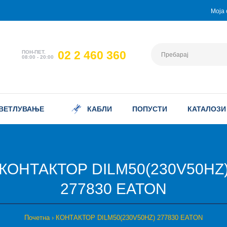
Моја 
02 2 460 360
ПОН-ПЕТ.
08:00 - 20:00
ВЕТЛУВАЊЕ
КАБЛИ
ПОПУСТИ
КАТАЛОЗИ
КОНТАКТОР DILM50(230V50HZ
277830 EATON
Почетна
КОНТАКТОР DILM50(230V50HZ) 277830 EATON