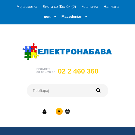
Моја сметка
Листа со Желби (0)
Кошничка
Наплата
ден.
Macedonian
02 2 460 360
ПОН-ПЕТ.
08:00 - 20:00
0 ден.
0