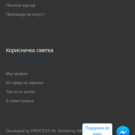
Поклони ваучер
Производи на попуст
Корисничка сметка
Мој профил
Историја на нарачки
Листа со желби
Е-известувања
Поддршка во
Developed by
PROCESS IN
. Hosted by
INHOST
.
живо