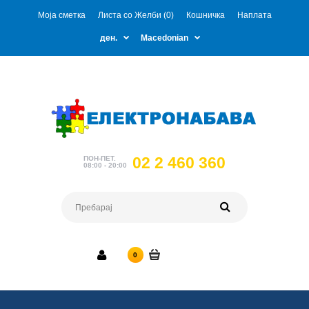
Моја сметка
Листа со Желби (0)
Кошничка
Наплата
ден.
Macedonian
02 2 460 360
ПОН-ПЕТ.
08:00 - 20:00
0 ден.
0