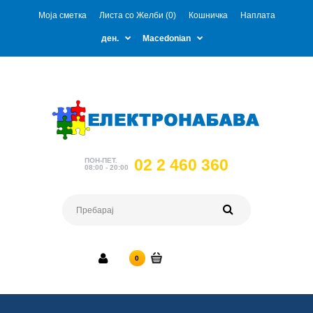
Моја сметка
Листа со Желби (0)
Кошничка
Наплата
ден.
Macedonian
02 2 460 360
ПОН-ПЕТ.
08:00 - 20:00
0 ден.
0