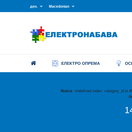
ден.
Macedonian
ЕЛЕКТРО ОПРЕМА
ОС
Notice
: Undefined index: category_id in
/
/
1