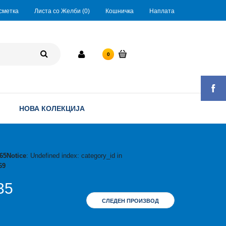
сметка
Листа со Желби (0)
Кошничка
Наплата
0 ден.
0
НОВА КОЛЕКЦИЈА
65
Notice
: Undefined index: category_id in
69
35
СЛЕДЕН ПРОИЗВОД