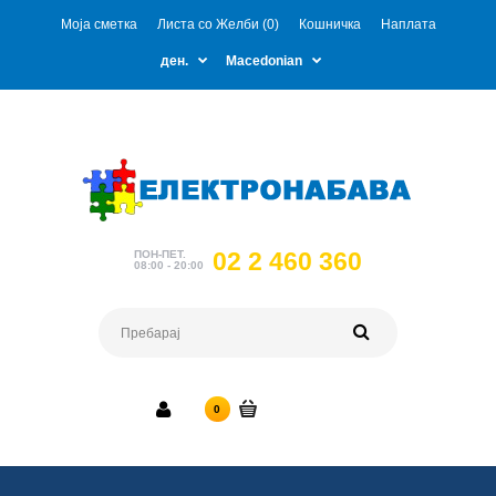
Моја сметка
Листа со Желби (0)
Кошничка
Наплата
ден.
Macedonian
02 2 460 360
ПОН-ПЕТ.
08:00 - 20:00
0 ден.
0