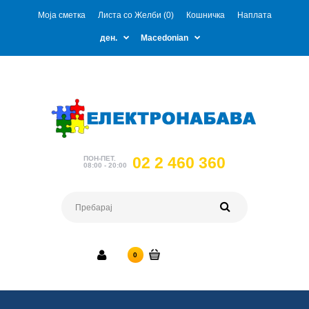
Моја сметка
Листа со Желби (0)
Кошничка
Наплата
ден.
Macedonian
02 2 460 360
ПОН-ПЕТ.
08:00 - 20:00
0 ден.
0