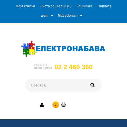
Моја сметка
Листа со Желби (0)
Кошничка
Наплата
ден.
Macedonian
02 2 460 360
ПОН-ПЕТ.
08:00 - 20:00
0 ден.
0