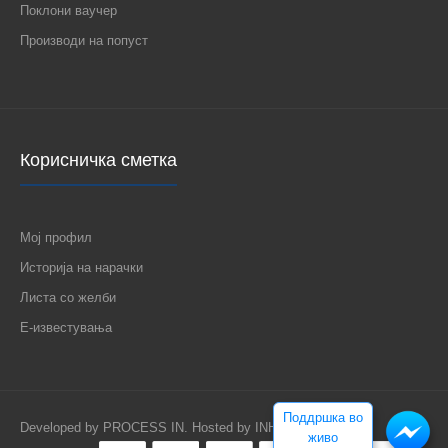
Поклони ваучер
Производи на попуст
Корисничка сметка
Мој профил
Историја на нарачки
Листа со желби
Е-известувања
Поддршка во
Developed by
PROCESS IN
. Hosted by
INHOST
.
живо