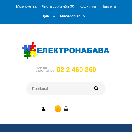
Моја сметка
Листа со Желби (0)
Кошничка
Наплата
ден.
Macedonian
02 2 460 360
ПОН-ПЕТ.
08:00 - 20:00
0 ден.
0