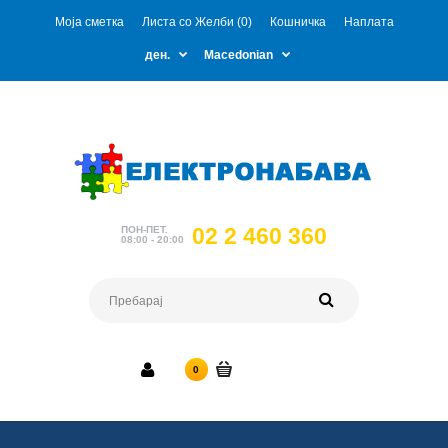
Моја сметка
Листа со Желби (0)
Кошничка
Наплата
ден.
Macedonian
02 2 460 360
ПОН-ПЕТ.
08:00 - 20:00
0 ден.
0