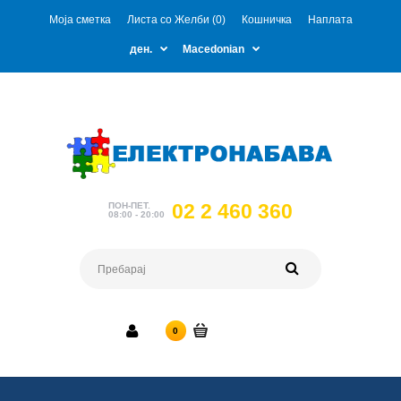
Моја сметка
Листа со Желби (0)
Кошничка
Наплата
ден.
Macedonian
02 2 460 360
ПОН-ПЕТ.
08:00 - 20:00
0 ден.
0