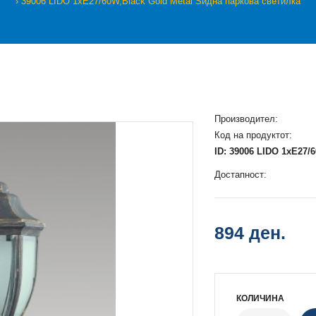
39006 LIDO 1xE27/60W,Black Gold Metal Ѕидна паркова светилка
Производител:
Код на продуктот:
ID: 39006 LIDO 1xE27/
Достапност:
894 ден.
КОЛИЧИНА