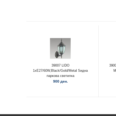
39007 LIDO
390
1xE27/60W,Black/Gold/Metal Ѕидна
M
паркова светилка
900 ден.