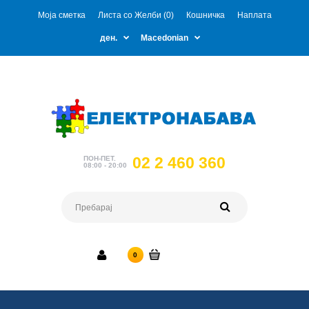
Моја сметка
Листа со Желби (0)
Кошничка
Наплата
ден.
Macedonian
02 2 460 360
ПОН-ПЕТ.
08:00 - 20:00
0 ден.
0