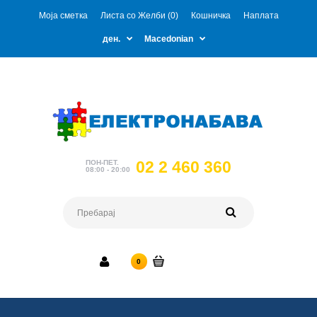
Моја сметка
Листа со Желби (0)
Кошничка
Наплата
ден.
Macedonian
02 2 460 360
ПОН-ПЕТ.
08:00 - 20:00
0 ден.
0