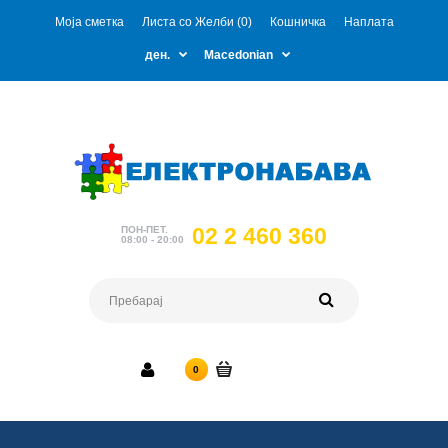
Моја сметка
Листа со Желби (0)
Кошничка
Наплата
ден.
Macedonian
02 2 460 360
ПОН-ПЕТ.
08:00 - 20:00
0 ден.
0