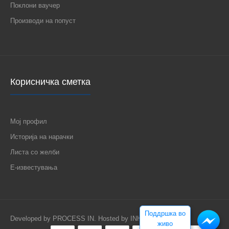
Поклони ваучер
Производи на попуст
Корисничка сметка
Мој профил
Историја на нарачки
Листа со желби
Е-известувања
Поддршка во
Developed by
PROCESS IN
. Hosted by
INHOST
.
живо