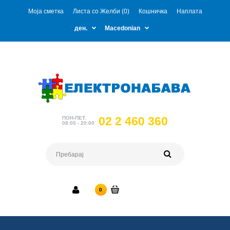
Моја сметка
Листа со Желби (0)
Кошничка
Наплата
ден.
Macedonian
02 2 460 360
ПОН-ПЕТ.
08:00 - 20:00
0 ден.
0