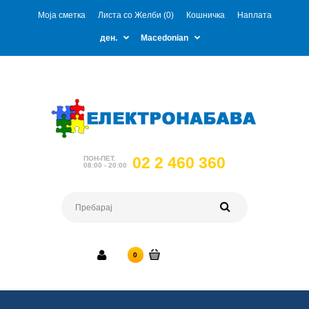
Моја сметка
Листа со Желби (0)
Кошничка
Наплата
ден.
Macedonian
02 2 460 360
ПОН-ПЕТ.
08:00 - 20:00
0 ден.
0