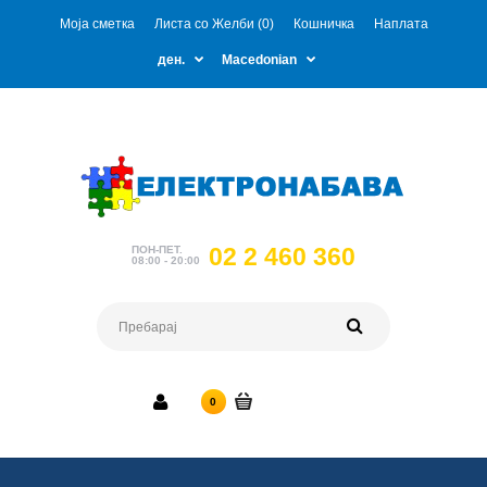
Моја сметка
Листа со Желби (0)
Кошничка
Наплата
ден.
Macedonian
02 2 460 360
ПОН-ПЕТ.
08:00 - 20:00
0 ден.
0