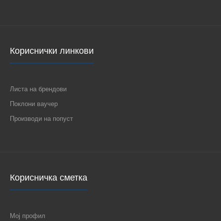
Кориснички линкови
КАПАЧЕ-СВЕТЛО СО ПРОЗОРЧЕ 2М АЛУМИНИУМ
Листа на брендови
СРЕБРЕНО МОДУС 433060
Поклони ваучер
81 ден.
Производи на попуст
КАПАЧЕ-СВЕТЛО СО ПРОЗОРЧЕ 2М АЛУМИНИУМ
Корисничка сметка
СРЕБРЕНО МОДУС 433060..
Мој профил