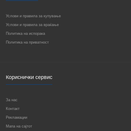
Услови и правила за купување
Услови и правила за враќање
КАПАЧЕ-ЅВОНО СО ПРОЗОРЧЕ 2М БЕЛО МОДУС 432813
60 ден.
Политика на испорака
Политика на приватност
КАПАЧЕ-ЅВОНО СО ПРОЗОРЧЕ 2М БЕЛО МОДУС
432813..
Кориснички сервис
За нас
Контакт
Рекламации
Мапа на сајтот