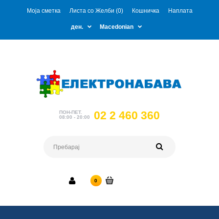
Моја сметка
Листа со Желби (0)
Кошничка
Наплата
ден.
Macedonian
02 2 460 360
ПОН-ПЕТ.
08:00 - 20:00
0 ден.
0