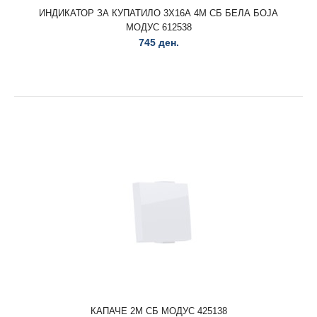
ИНДИКАТОР ЗА КУПАТИЛО 3Х16А 4М СБ БЕЛА БОЈА
ДОЗНА 7М МОДУС 452759
МОДУС 612538
92 ден.
745 ден.
ДОЗНА 7М МОДУС 452759..
КАПАЧЕ 2М СБ МОДУС 425138