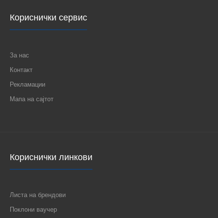
137 ден.
Кориснички сервис
За нас
Контакт
АВТОМАТСКИ ОСИГУРУВАЧ PL4 B 6A 1P 293113 EATON..
Рекламации
Мапа на сајтот
Кориснички линкови
Листа на брендови
Поклони ваучер