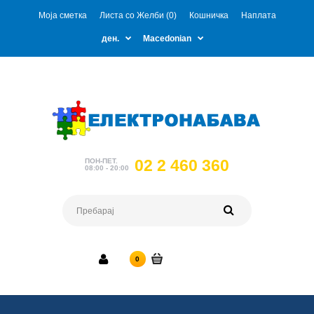
Моја сметка
Листа со Желби (0)
Кошничка
Наплата
ден.
Macedonian
02 2 460 360
ПОН-ПЕТ.
08:00 - 20:00
0 ден.
0