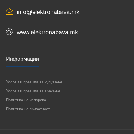
info@elektronabava.mk
2205117 автоматски осигурувач PL4 B 25A 1P 293117
EATON..
www.elektronabava.mk
Информации
Услови и правила за купување
Услови и правила за враќање
Политика на испорака
Политика на приватност
АВТОМАТСКИ ОСИГУРУВАЧ PL4 B 6A 1P 293113 EATON