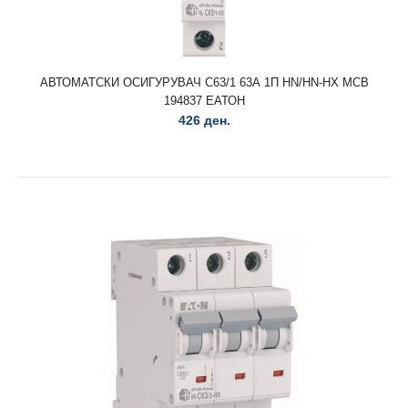
АВТОМАТСКИ ОСИГУРУВАЧ C63/1 63А 1П HN/HN-HX MCB
АВТОМАТСКИ ОСИГУРУВАЧ C32/1 32А 1П HN/HN-HX MCB
194837 ЕАТОН
194834 ЕАТОН..
426 ден.