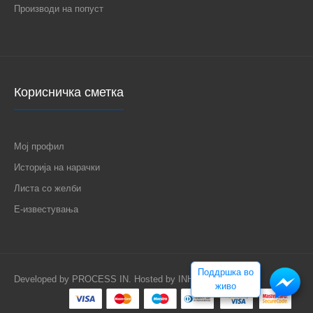
Производи на попуст
АВТОМАТСКИ ОСИГУРУВАЧ PL6 B 10A 1P 286519 EATON
220 ден.
Корисничка сметка
Мој профил
АВТОМАТСКИ ОСИГУРУВАЧ PL6 B 10A 1P 286519
EATON10A, 1P..
Историја на нарачки
Листа со желби
Е-известувања
Поддршка во
Developed by
PROCESS IN
. Hosted by
INHOST
.
живо