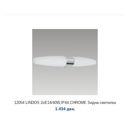
Плафонска светилка црнa со златно OPSI Nova LuceLED
E27 1x12Watt 100-240Volt IP20 bulb excluded..
12054 LINDOS 2xE14/40W,IP44,CHROME Ѕидна светилка
1.434 ден.