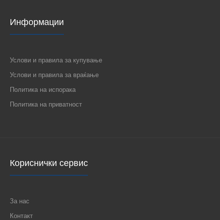
Информации
Услови и правила за купување
Услови и правила за враќање
1383 QIDO 2xE27/60W 380x380 Плафонска светилка
Политика на испорака
1.070 ден.
Политика на приватност
1383 QIDO 2xE27/60W 380x380 Плафонска светилка..
Кориснички сервис
За нас
Контакт