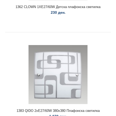
1362 CLOWN 1XE27/60W Детска плафонска светилка
230 ден.
1310 MERIVA 2xE27/60W Плафонска светилка..
1311 MERIVA 1xE27/60W плафонска светилка
1383 QIDO 2xE27/60W 380x380 Плафонска светилка
375 ден.