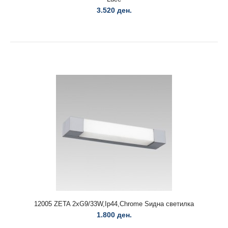
NOVA LUCE..
3.520 ден.
9695305 Плафонска светилка црнa со златно OPSI Nova
Luce
12005 ZETA 2xG9/33W,Ip44,Chrome Ѕидна светилка
3.520 ден.
1.800 ден.