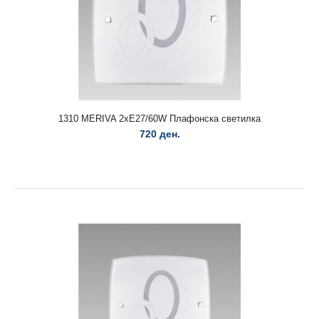
1310 MERIVA 2xE27/60W Плафонска светилка
720 ден.
12073 TROY 4xGU10/50W,NS таванска светилка
3.264 ден.
12073 TROY 4xGU10/50W,NS таванска светилка..