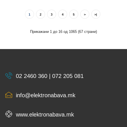
1
2
3
4
5
>
>|
1362 CLOWN 1XE27/60W Детска плафонска светилка
Прикажани 1 до 16 од 1065 (67 страни)
230 ден.
1362 CLOWN 1XE27/60W Детска плафонска светилка..
02 2460 360 | 072 205 081
info@elektronabava.mk
www.elektronabava.mk