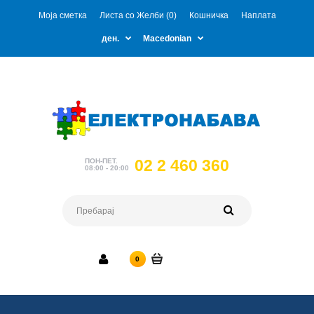
Моја сметка
Листа со Желби (0)
Кошничка
Наплата
ден.
Macedonian
02 2 460 360
ПОН-ПЕТ.
08:00 - 20:00
0 ден.
0