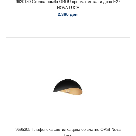
9620130 Столна ламба GROU црн мат метал и дрво E27
NOVA LUCE
2.360 ден.
9620130 Столна ламба GROU црн мат метал и дрво E27
NOVA LUCE
2.360 ден.
9695305 Плафонска светилка црнa со златно OPSI Nova
9620130 Столна ламба GROU црн мат метал и дрво E27
Luce