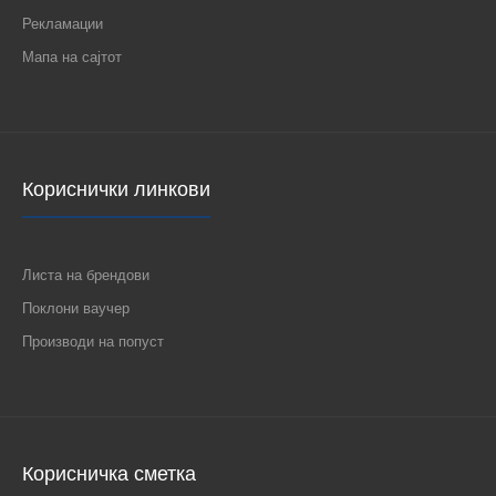
Рекламации
Мапа на сајтот
Кориснички линкови
1384 QIDO 1xE27/60W 280x280 Плафонска светилка
Листа на брендови
670 ден.
Поклони ваучер
Производи на попуст
1384 QIDO 1xE27/60W 280x280 Плафонска светилка..
Корисничка сметка