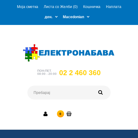
Моја сметка
Листа со Желби (0)
Кошничка
Наплата
ден.
Macedonian
02 2 460 360
ПОН-ПЕТ.
08:00 - 20:00
0 ден.
0