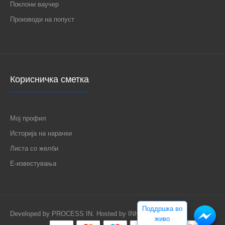
Поклони ваучер
Производи на попуст
Корисничка сметка
Мој профил
Историја на нарачки
Листа со желби
Е-известувања
Поддршка во
Developed by
PROCESS IN
. Hosted by
INHOST
.
живо